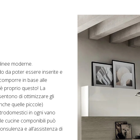
 linee moderne.
do da poter essere inserite e
 comporre in base alle
 è proprio questo! La
sentono di ottimizzare gli
nche quelle piccole)
ttrodomestici in ogni vano
elle cucine componibili può
onsulenza e all’assistenza di