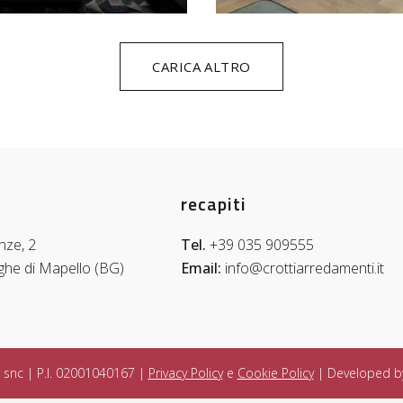
CARICA ALTRO
recapiti
nze, 2
Tel.
+39 035 909555
ighe di Mapello (BG)
Email:
info@crottiarredamenti.it
 snc | P.I. 02001040167 |
Privacy Policy
e
Cookie Policy
| Developed 