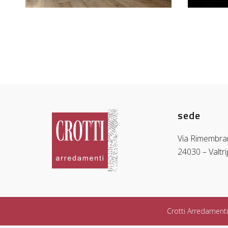
sede
Via Rimembra
24030 – Valtr
Crotti Arredamenti